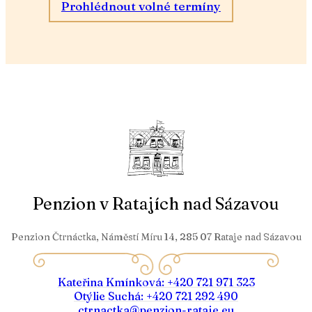
Prohlédnout volné termíny
Penzion v Ratajích nad Sázavou
Penzion Čtrnáctka, Náměstí Míru 14, 285 07 Rataje nad Sázavou
Kateřina Kmínková: +420 721 971 323
Otýlie Suchá: +420 721 292 490
ctrnactka@penzion-rataje.eu