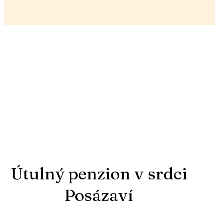
Útulný penzion v srdci
Posázaví